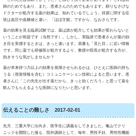
師のためでもあり、また、患者さんのためでもあります。頼りなさげな
ドクターが処方する薬の効果は、知れているでしょう。排尿に関する症
状は血圧や血糖値と違い、「ほぼ主観」ですから、なおさらです。
薬の効果を見る臨床試験では、薬は誰が処方しても効果が変わらないと
いうことが前提です（当然です）。しかし、実臨床で患者さんが薬の効
き目を実感するときは、きっと違います。肩書も「見た目」に近い情報
です。同じ薬でも研修医が処方するより、教授や院長が処方する方が、
効きそうな気がしませんか？
薬が本来持つ力以上の効果を発揮させられるかは、ひとえに医師の持ち
うる（視覚情報を含む）コミュニケーション技術によると思います。患
者さんに「この先生が出す薬だから、きっと効くだろう」と思って薬を
飲んでもらえるような医師になりたいと思います。
伝えることの難しさ 2017-02-01
先月、三重大学に出向き、医学生に講義をしてきました。亀山でクリ
ニックを開院した後も、院外講師として、毎年、男性不妊、男性性機能