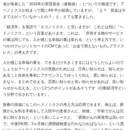
省が発表した「2016年の実質賃金（速報値）」についての報道です。ア
ベノミクスが始まって既に4年半が経過していますが、「え？ 賃金は今
まで上がっていなかったの？」と、とても驚きました。
「経済学」を英語で「エコノミクス」と言いますが、これとは別に「ヘ
ドノミクス」という言葉があります。これは、「所有する物やサービス
の量は同じでも、人が感じる幸福の量は変わる」という考え方です。い
つかのクレジットカードのCMであった「お金で買えないもの
…
プライス
レス」の考え方です。
人が感じる幸福の量を、できるだけ大きくするにはどうしたらよいので
しょうか？ヘドノミクスの実践のためには、①良い知らせは、知らせが
あること自体を事前にアナウンスしてゆっくり伝え、悪い知らせは、い
きなり、まとめて伝える。②悪い知らせと良い知らせがあれば、良い知
らせから伝える。という2つのポイントがあるそうです（行動経済学とい
う分野で示されています）。
医療の現場にもこのヘドノミクスの考え方は応用できます。例えば、膀
胱がんを削る手術をして入院中の患者さんに、術後、「手術でがんは完
全に削りきれた」という良いニュースと、「膀胱がんの再発率は高いの
で、今後5年間、3ヵ月毎に膀胱鏡検査を行わなければならい」という悪