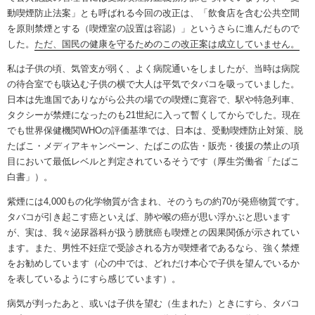
動喫煙防止法案」とも呼ばれる今回の改正は、「飲食店を含む公共空間
を原則禁煙とする（喫煙室の設置は容認）」というさらに進んだもので
した。
ただ、国民の健康を守るためのこの改正案は成立していません。
私は子供の頃、気管支が弱く、よく病院通いをしましたが、当時は病院
の待合室でも咳込む子供の横で大人は平気でタバコを吸っていました。
日本は先進国でありながら公共の場での喫煙に寛容で、駅や特急列車、
タクシーが禁煙になったのも21世紀に入って暫くしてからでした。現在
でも世界保健機関WHOの評価基準では、日本は、受動喫煙防止対策、脱
たばこ・メディアキャンペーン、たばこの広告・販売・後援の禁止の項
目において最低レベルと判定されているそうです（厚生労働省「たばこ
白書」）。
紫煙には4,000もの化学物質が含まれ、そのうちの約70が発癌物質です。
タバコが引き起こす癌といえば、肺や喉の癌が思い浮かぶと思います
が、実は、我々泌尿器科が扱う膀胱癌も喫煙との因果関係が示されてい
ます。また、男性不妊症で受診される方が喫煙者であるなら、強く禁煙
をお勧めしています（心の中では、どれだけ本心で子供を望んでいるか
を表しているようにすら感じています）。
病気が判ったあと、或いは子供を望む（生まれた）ときにすら、タバコ