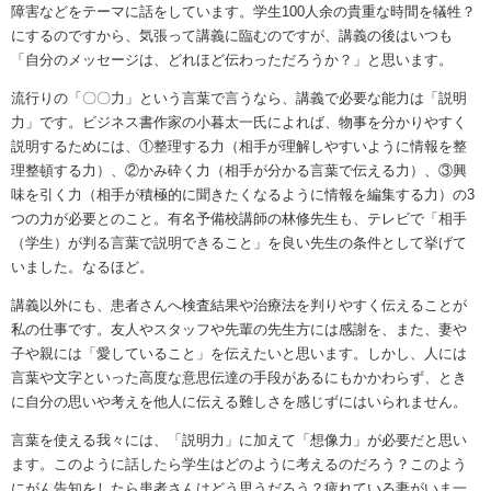
障害などをテーマに話をしています。学生100人余の貴重な時間を犠牲？
にするのですから、気張って講義に臨むのですが、講義の後はいつも
「自分のメッセージは、どれほど伝わっただろうか？」と思います。
流行りの「〇〇力」という言葉で言うなら、講義で必要な能力は「説明
力」です。ビジネス書作家の小暮太一氏によれば、物事を分かりやすく
説明するためには、①整理する力（相手が理解しやすいように情報を整
理整頓する力）、②かみ砕く力（相手が分かる言葉で伝える力）、③興
味を引く力（相手が積極的に聞きたくなるように情報を編集する力）の3
つの力が必要とのこと。有名予備校講師の林修先生も、テレビで「相手
（学生）が判る言葉で説明できること」を良い先生の条件として挙げて
いました。なるほど。
講義以外にも、患者さんへ検査結果や治療法を判りやすく伝えることが
私の仕事です。友人やスタッフや先輩の先生方には感謝を、また、妻や
子や親には「愛していること」を伝えたいと思います。しかし、人には
言葉や文字といった高度な意思伝達の手段があるにもかかわらず、とき
に自分の思いや考えを他人に伝える難しさを感じずにはいられません。
言葉を使える我々には、「説明力」に加えて「想像力」が必要だと思い
ます。このように話したら学生はどのように考えるのだろう？このよう
にがん告知をしたら患者さんはどう思うだろう？疲れている妻がいま一