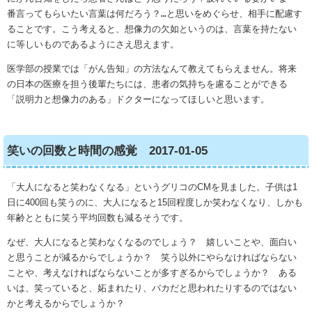
番言ってもらいたい言葉は何だろう？
…
と思いをめぐらせ、相手に配慮す
ることです。こう考えると、想像力の欠如というのは、言葉を持たない
に等しいものであるようにさえ思えます。
医学部の授業では「がん告知」の方法なんて教えてもらえません。将来
の日本の医療を担う後輩たちには、患者の気持ちを慮ることができる
「説明力と想像力のある」ドクターになってほしいと思います。
笑いの回数と時間の感覚 2017-01-05
「大人になると笑わなくなる」というグリコのCMを見ました。子供は1
日に400回も笑うのに、大人になると15回程度しか笑わなくなり、しかも
年齢とともに笑う平均回数も減るそうです。
なぜ、大人になると笑わなくなるのでしょう？ 嬉しいことや、面白い
と思うことが減るからでしょうか？ 笑う以外にやらなければならない
ことや、考えなければならないことが多すぎるからでしょうか？ ある
いは、笑っていると、妬まれたり、バカだと思われたりするのではない
かと考えるからでしょうか？