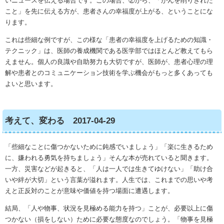
いニュースを伝える場合です。この場合、②から、「がんを削りきれた
こと」を先に伝える方が、患者さんの幸福度が上がる、ということにな
ります。
これは些細な例ですが、この様な「患者の幸福度を上げるための知識・
テクニック」は、医師の養成機関である医学部ではほとんど教えてもら
えません。個人の良識や自助努力も大切ですが、医師が、患者心理の理
解や患者とのコミュニケーション技術を学ぶ機会がもっと多くあっても
よいと思います。
考えて、変わる 2017-04-29
「些細なことに傷つかないために鈍感でいましょう」「楽に生きるため
に、嫌われる勇気を持ちましょう」そんな本が売れていると聞きます。
一方、災害などが起きると、「人は一人では生きてゆけない」「助け合
いや絆が大切」という言葉が溢れます。人生では、これまでの思いや考
えと正反対のことが意味や価値を持つ場面に遭遇します。
結局、「人や物事、状況を見極める能力を持つ」ことが、必要以上に傷
つかない（損をしない）ために必要な態度なのでしょう。「物事を見極