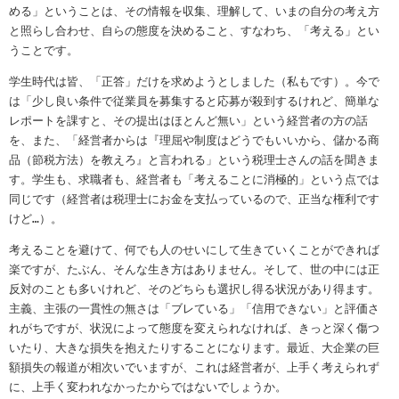
める」ということは、その情報を収集、理解して、いまの自分の考え方
と照らし合わせ、自らの態度を決めること、すなわち、「考える」とい
うことです。
学生時代は皆、「正答」だけを求めようとしました（私もです）。今で
は「少し良い条件で従業員を募集すると応募が殺到するけれど、簡単な
レポートを課すと、その提出はほとんど無い」という経営者の方の話
を、また、「経営者からは『理屈や制度はどうでもいいから、儲かる商
品（節税方法）を教えろ』と言われる」という税理士さんの話を聞きま
す。学生も、求職者も、経営者も「考えることに消極的」という点では
同じです（経営者は税理士にお金を支払っているので、正当な権利です
けど
…
）。
考えることを避けて、何でも人のせいにして生きていくことができれば
楽ですが、たぶん、そんな生き方はありません。そして、世の中には正
反対のことも多いけれど、そのどちらも選択し得る状況があり得ます。
主義、主張の一貫性の無さは「ブレている」「信用できない」と評価さ
れがちですが、状況によって態度を変えられなければ、きっと深く傷つ
いたり、大きな損失を抱えたりすることになります。最近、大企業の巨
額損失の報道が相次いでいますが、これは経営者が、上手く考えられず
に、上手く変われなかったからではないでしょうか。