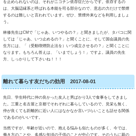
を止められないのは、それがニコチン依存症だからです。依存するの
は、大脳辺縁系と呼ばれる本能を司る部分なので、意志の力だけで禁煙
するのは難しいと言われています。ぜひ、禁煙外来などを利用しましょ
う。
林修先生はCMで「じゃあ、いつやるの？」と聞きましたが、タバコに関
しては「じゃあ、いつ止めるの？」と聞くことに、そして国会議員の先
生方には、「（受動喫煙防止法を）いつ成立させるの？」と聞くことに
なります。もちろん答えは、「いまでしょう！」ですよ。議員の先生
方、しっかりして下さいね！！！
離れて暮らす友だちの効用 2017-08-01
先日、学生時代に仲の良かった友人と男ばかり3人で食事をしてきまし
た。三重と名古屋と京都でそれぞれに暮らしているので、見栄も無く、
仲が良くても距離的に近い人にはなかなか言いづらいことも話せる関係
であるのがいいです。
当然ですが、年齢が近いので、抱える悩みも似たものが多く、今では、
働き方のことや、多感な年頃の子供のことが中心です。そのうちに親の