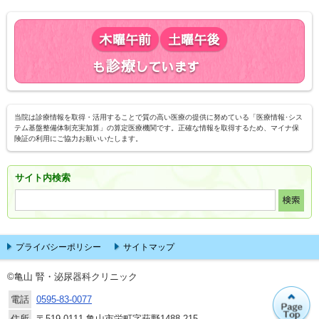
当院は診療情報を取得・活用することで質の高い医療の提供に努めている「医療情報･シス
テム基盤整備体制充実加算」の算定医療機関です。正確な情報を取得するため、マイナ保
険証の利用にご協力お願いいたします。
サイト内検索
プライバシーポリシー
サイトマップ
©亀山 腎・泌尿器科クリニック
電話
0595-83-0077
住所
〒519-0111 亀山市栄町字萩野1488-215