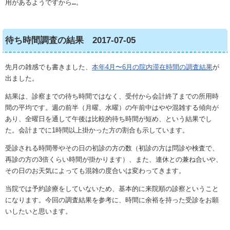
用があるようですから
…
。
待ち時間調査の結果 2017-07-05
先月の雑感でも書きました、
本年4月〜6月の院内滞在時間の調査結果
が
出ました。
結果は、診察までの待ち時間ではなく、受付から会計終了までの所用時
間の平均です。週の前半（月曜、水曜）の午前中はやや混雑する傾向が
あり、全曜日を通して午後は比較的待ち時間が短め、という結果でし
た。会計までに1時間以上掛かった方の割合も示しています。
受診される時間帯やその日の初診の方の数（初診の方は問診や検査で、
再診の方の3倍くらい時間が掛かります）、また、連休との兼ね合いや、
その日のお天気によっても混雑の度合いは変わってきます。
当院では予約診療をしていないため、基本的に来院順の診察ということ
になります。今回の調査結果を参考に、時間に余裕を持った受診をお願
いしたいと思います。