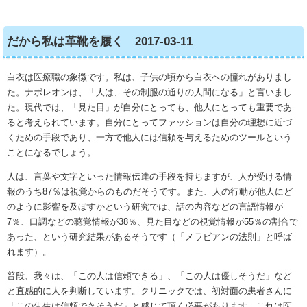
だから私は革靴を履く 2017-03-11
白衣は医療職の象徴です。私は、子供の頃から白衣への憧れがありまし
た。ナポレオンは、「人は、その制服の通りの人間になる」と言いまし
た。現代では、「見た目」が自分にとっても、他人にとっても重要であ
ると考えられています。自分にとってファッションは自分の理想に近づ
くための手段であり、一方で他人には信頼を与えるためのツールという
ことになるでしょう。
人は、言葉や文字といった情報伝達の手段を持ちますが、人が受ける情
報のうち87％は視覚からのものだそうです。また、人の行動が他人にど
のように影響を及ぼすかという研究では、話の内容などの言語情報が
7％、口調などの聴覚情報が38％、見た目などの視覚情報が55％の割合で
あった、という研究結果があるそうです（「メラビアンの法則」と呼ば
れます）。
普段、我々は、「この人は信頼できる」、「この人は優しそうだ」など
と直感的に人を判断しています。クリニックでは、初対面の患者さんに
「この先生は信頼できそうだ」と感じて頂く必要があります。これは医