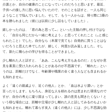
介護とか、自分の健康のことになっていくのだろうと思います。最近、
子供への接し方に思い悩んでいたので、そのことを話すと、一人も同じ
ようなことで悩んでいました。そして、もう一人からは、帰り際に1冊の
本を贈られました（彼には以前に少し話をしていました）。
嬉しかったのは、「君の為と思って
…
」といった主観の押し付けではな
く、「自分も同じだから一緒に考えよう」と思ってくれたこと（
…
と感じ
られたこと）でした。自分なら（本屋で見ても）自発的に買うことはな
いだろうと思えた本でしたが、嬉しく、何度か読み返しました。そし
て、新たに幾らかの学びを得ることができました。
少し離れた人と話すと、「ああ、こんな考え方もあるのだ」となぜか意
見を素直に受け入れられることがあるのが不思議です。「離れた」とい
うのは、距離だけでなく、年齢層や職業の全く違う人なども含まれるか
も知れません。
よく「遠くの親戚より、近くの他人」とか、「血は水より濃い」とか
言ったりします。もちろん、身近な人を頼れるのは恵まれた環境なので
すが、自分の考えに凝り固まってしまい、誰の意見も聞きたくない！と
いう様な場合には、距離や立場が少し離れた人と話してみるのもよいか
も知れません。離れて暮らす友人（遠くの他人）には、少し不思議な効