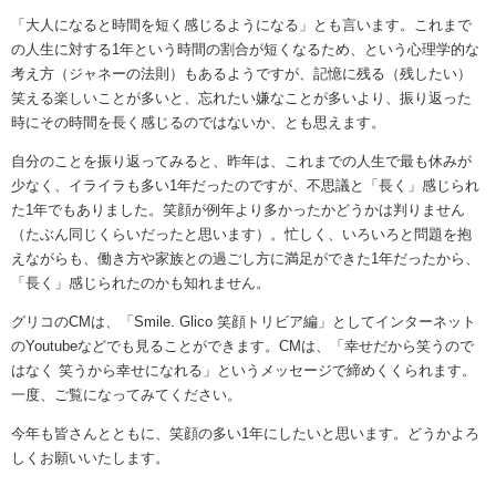
「大人になると時間を短く感じるようになる」とも言います。これまで
の人生に対する1年という時間の割合が短くなるため、という心理学的な
考え方（ジャネーの法則）もあるようですが、記憶に残る（残したい）
笑える楽しいことが多いと、忘れたい嫌なことが多いより、振り返った
時にその時間を長く感じるのではないか、とも思えます。
自分のことを振り返ってみると、昨年は、これまでの人生で最も休みが
少なく、イライラも多い1年だったのですが、不思議と「長く」感じられ
た1年でもありました。笑顔が例年より多かったかどうかは判りません
（たぶん同じくらいだったと思います）。忙しく、いろいろと問題を抱
えながらも、働き方や家族との過ごし方に満足ができた1年だったから、
「長く」感じられたのかも知れません。
グリコのCMは、「Smile. Glico 笑顔トリビア編」としてインターネット
のYoutubeなどでも見ることができます。CMは、「幸せだから笑うので
はなく 笑うから幸せになれる」というメッセージで締めくくられます。
一度、ご覧になってみてください。
今年も皆さんとともに、笑顔の多い1年にしたいと思います。どうかよろ
しくお願いいたします。