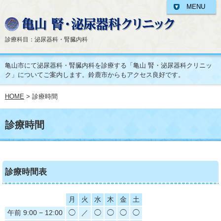
MENU
診療科目：泌尿器科・腎臓内科
亀山市にて泌尿器科・腎臓内科を診療する「亀山 腎・泌尿器科クリニッ
ク」についてご案内します。鈴鹿市からもアクセス良好です。
HOME
> 診療時間
診療時間
診療時間表
月
火
水
木
金
土
午前 9:00 − 12:00
◯
／
◯
◯
◯
◯