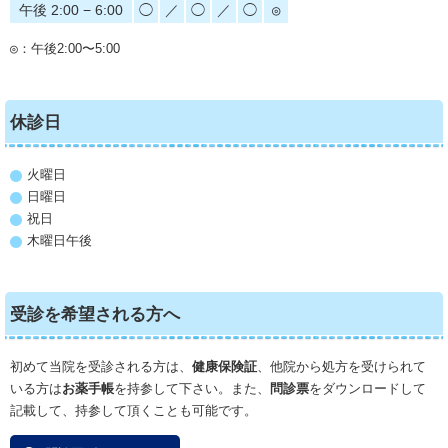
午後 2:00 − 6:00
◯
／
◯
／
◯
◎
◎
：午後2:00〜5:00
休診日
火曜日
日曜日
祝日
木曜日午後
受診を希望される方へ
初めて当院を受診される方は、
健康保険証
、他院から処方を受けられて
いる方は
お薬手帳
を持参して下さい。また、
問診票
をダウンロードして
記載して、持参して頂くことも可能です。